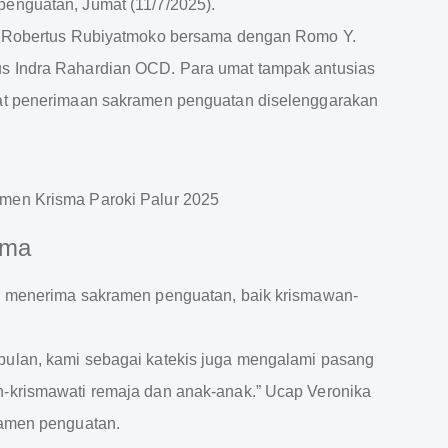
penguatan, Jumat (11/7/2025).
r. Robertus Rubiyatmoko bersama dengan Romo Y.
us Indra Rahardian OCD. Para umat tampak antusias
gat penerimaan sakramen penguatan diselenggarakan
sma
ur menerima sakramen penguatan, baik krismawan-
bulan, kami sebagai katekis juga mengalami pasang
n-krismawati remaja dan anak-anak.” Ucap Veronika
ramen penguatan.